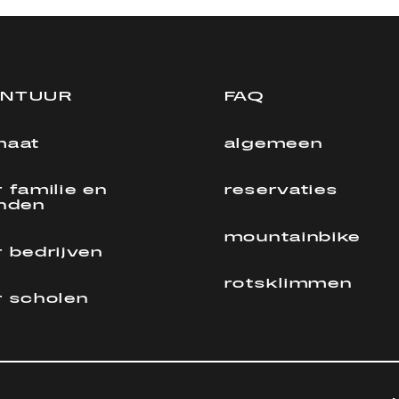
ONTUUR
FAQ
maat
algemeen
 familie en
reservaties
enden
mountainbike
 bedrijven
rotsklimmen
r scholen