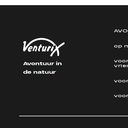
AV
op 
voor
Avontuur in
vri
de natuur
voor
voo