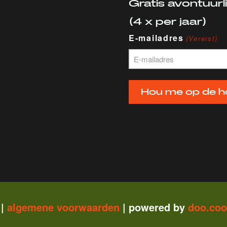
Gratis avontuurl
(4 x per jaar)
E-mailadres
(Vereist)
Hou me op de h
 |
algemene vo
orwaarden
| powered by
doo.co