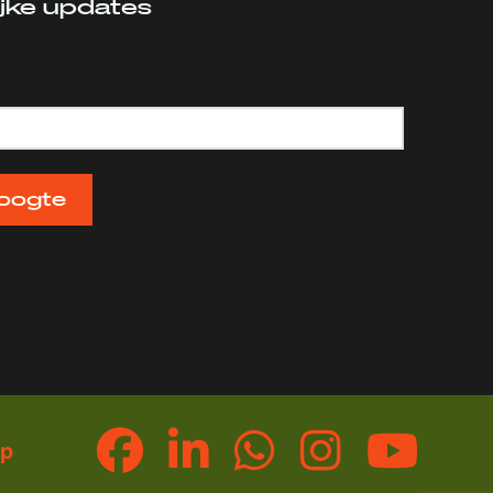
ijke updates
oogte
op