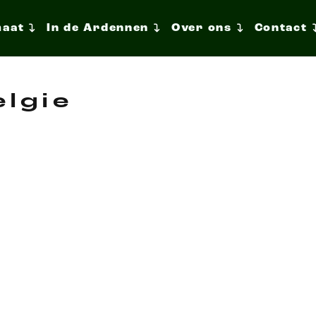
maat
In de Ardennen
Over ons
Contact
lgie