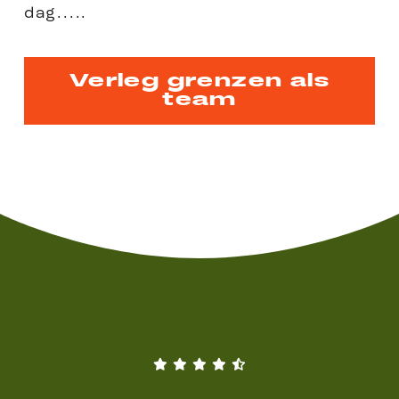
dag.....
Verleg grenzen als
team