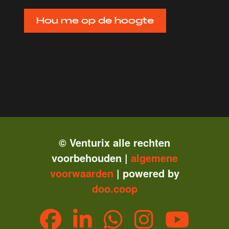
Hou me op de hoogte
© Venturix alle rechten
voorbehouden |
algemene
vo
orwaarden
| powered by
doo.coop