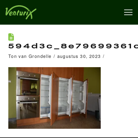
594d3c_8e79699361
Ton van Grondelle
augustus 30, 2023