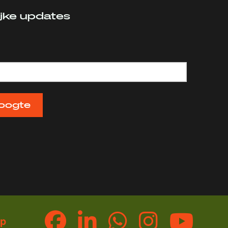
ijke updates
oogte
op