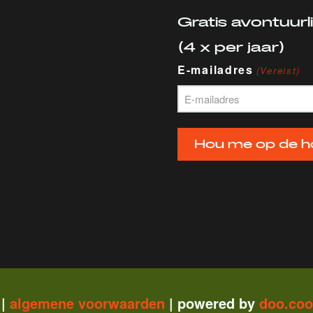
Gratis avontuurl
(4 x per jaar)
E-mailadres
(Vereist)
Hou me op de h
 |
algemene vo
orwaarden
| powered by
doo.co