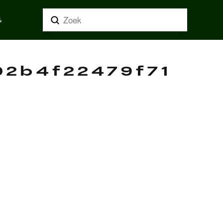
Submit
Search
2b4f22479f71