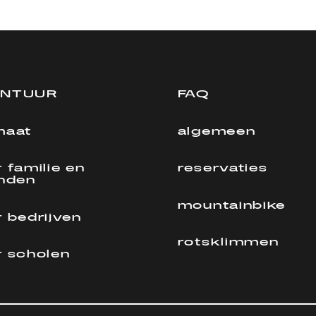
ONTUUR
FAQ
maat
algemeen
 familie en
reservaties
enden
mountainbike
 bedrijven
rotsklimmen
r scholen