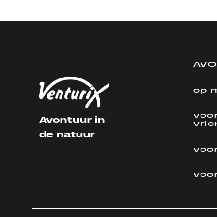
AV
op 
voor
Avontuur in
vri
de natuur
voor
voo