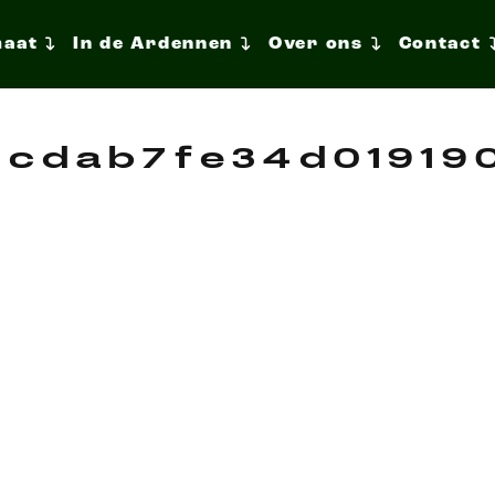
maat
In de Ardennen
Over ons
Contact
cdab7fe34d019190