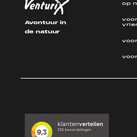
op 
voor
Avontuur in
vri
de natuur
voor
voo