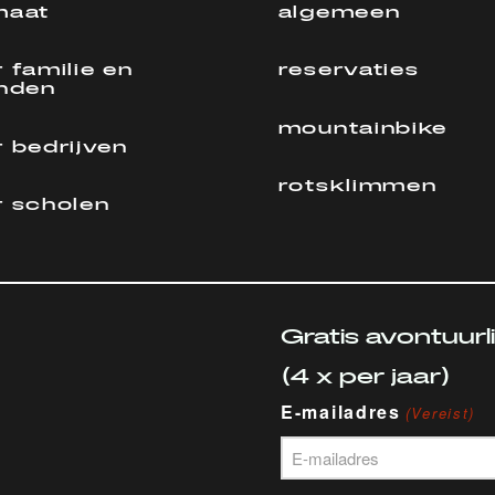
maat
algemeen
 familie en
reservaties
enden
mountainbike
 bedrijven
rotsklimmen
r scholen
Gratis avontuurl
(4 x per jaar)
E-mailadres
(Vereist)