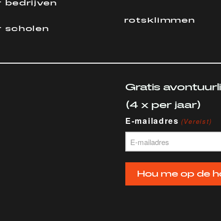
 bedrijven
rotsklimmen
r scholen
Gratis avontuurl
(4 x per jaar)
E-mailadres
(Vereist)
Hou me op de h