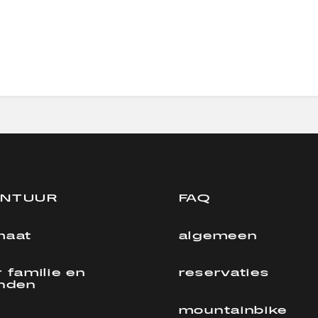
ONTUUR
FAQ
maat
algemeen
 familie en
reservaties
enden
mountainbike