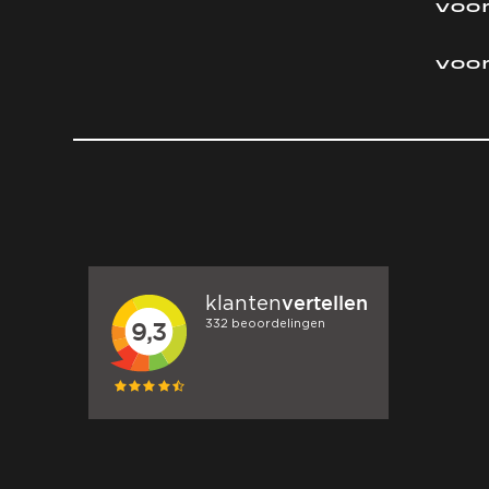
voor
voo