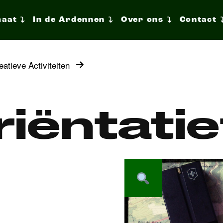
maat
In de Ardennen
Over ons
Contact
atieve Activiteiten
iëntati