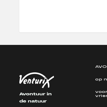
AV
op 
voor
Avontuur in
vri
de natuur