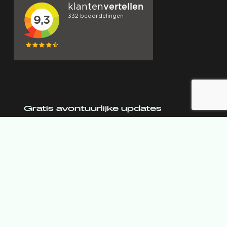
Gratis avontuurlijke updates
(4 x per jaar)
E-mailadres
(Vereist)
Hou me op de hoogte