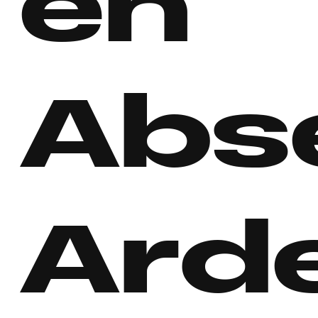
en
Abse
Ard