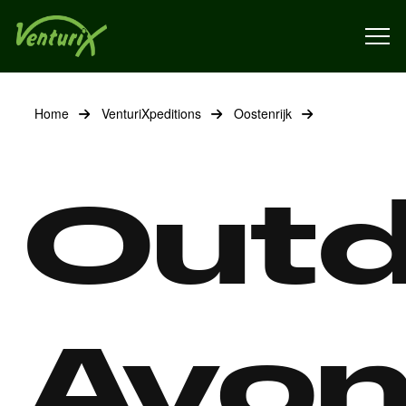
Home
VenturiXpeditions
Oostenrijk
Outd
Avon