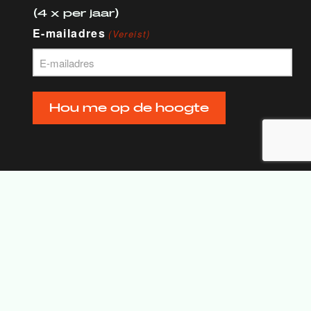
(4 x per jaar)
E-mailadres
(Vereist)
Hou me op de hoogte
© Venturix alle rechten
voorbehouden |
algemene