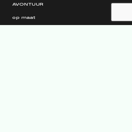
AVONTUUR
op maat
voor familie en vrienden
voor bedrijven
voor scholen
FAQ
algemeen
reservaties