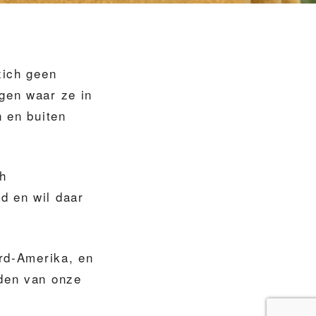
zich geen
ngen waar ze in
n en buiten
h
d en wil daar
ord-Amerika, en
iden van onze