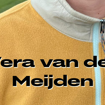
era van d
Meijden