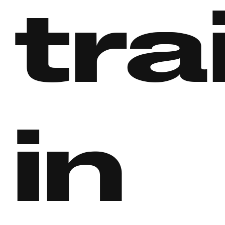
tra
in