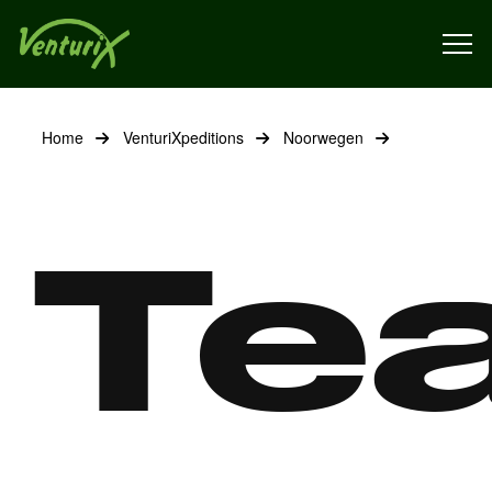
Home
VenturiXpeditions
Noorwegen
Te