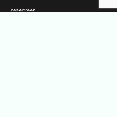
reserveer
vraag offerte
adres
WhatsApp