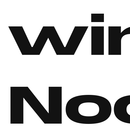
wi
No