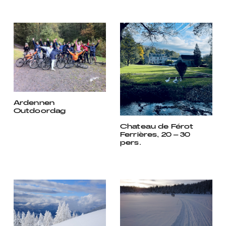
Ardennen
Outdoordag
Chateau de Férot
Ferrières, 20 – 30
pers.