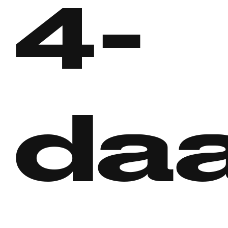
4-
da