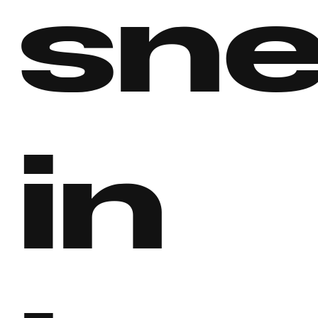
sn
in