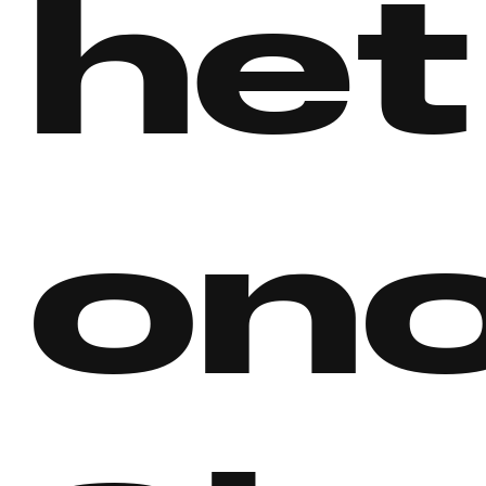
het
on