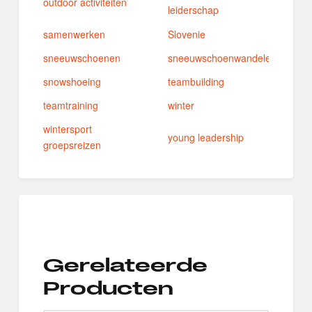
outdoor activiteiten
leiderschap
samenwerken
Slovenie
sneeuwschoenen
sneeuwschoenwandelen
snowshoeing
teambuilding
teamtraining
winter
wintersport
young leadership
groepsreizen
Gerelateerde
Producten